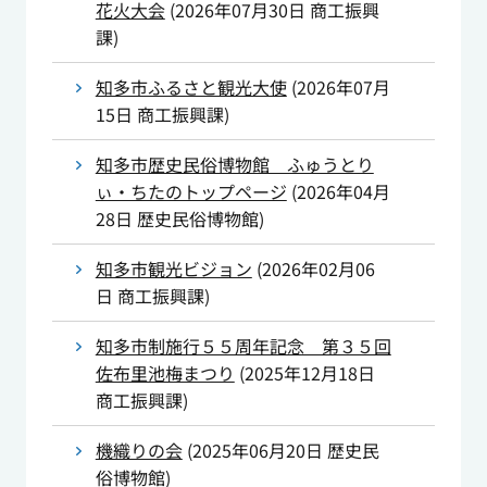
花火大会
(
2026年07月30日
商工振興
課
)
知多市ふるさと観光大使
(
2026年07月
15日
商工振興課
)
知多市歴史民俗博物館 ふゅうとり
ぃ・ちたのトップページ
(
2026年04月
28日
歴史民俗博物館
)
知多市観光ビジョン
(
2026年02月06
日
商工振興課
)
知多市制施行５５周年記念 第３５回
佐布里池梅まつり
(
2025年12月18日
商工振興課
)
機織りの会
(
2025年06月20日
歴史民
俗博物館
)