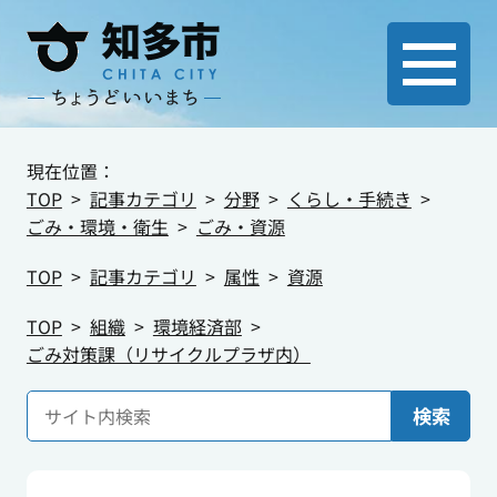
現在位置：
TOP
記事カテゴリ
分野
くらし・手続き
ごみ・環境・衛生
ごみ・資源
TOP
記事カテゴリ
属性
資源
TOP
組織
環境経済部
ごみ対策課（リサイクルプラザ内）
検索