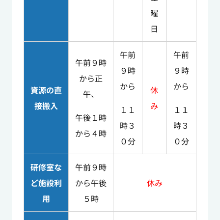
曜
日
午前
午前
午前９時
９時
９時
から正
から
から
資源の直
休
午、
接搬入
み
１１
１１
午後１時
時３
時３
から４時
０分
０分
研修室な
午前９時
ど施設利
から午後
休み
用
５時