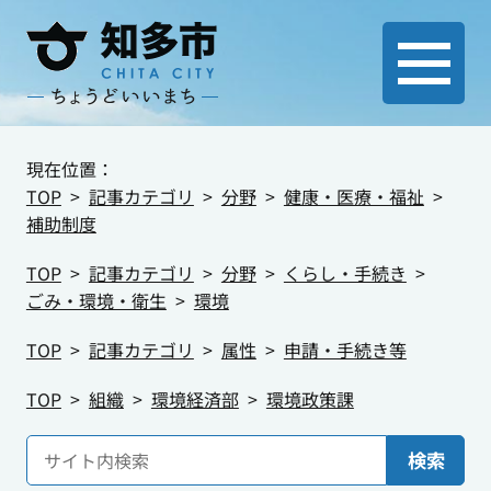
現在位置：
TOP
記事カテゴリ
分野
健康・医療・福祉
補助制度
TOP
記事カテゴリ
分野
くらし・手続き
ごみ・環境・衛生
環境
TOP
記事カテゴリ
属性
申請・手続き等
TOP
組織
環境経済部
環境政策課
検索