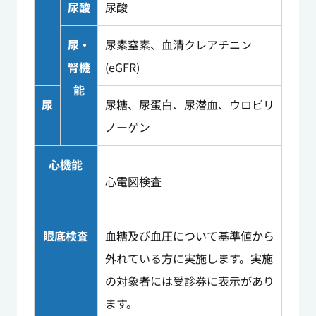
尿酸
尿酸
尿・
尿素窒素、血清クレアチニン
腎機
(eGFR)
能
尿
尿糖、尿蛋白、尿潜血、ウロビリ
ノーゲン
心機能
心電図検査
眼底検査
血糖及び血圧について基準値から
外れている方に実施します。実施
の対象者には受診券に表示があり
ます。