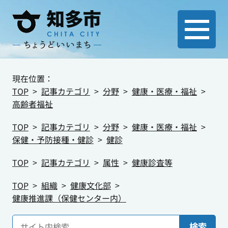
現在位置：
TOP
記事カテゴリ
分野
健康・医療・福祉
高齢者福祉
TOP
記事カテゴリ
分野
健康・医療・福祉
保健・予防接種・健診
健診
TOP
記事カテゴリ
属性
健康診査等
TOP
組織
健康文化部
健康推進課（保健センター内）
検索