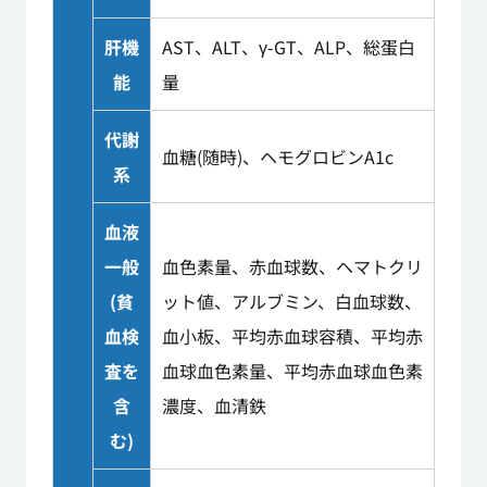
肝機
AST、ALT、γ-GT、ALP、総蛋白
能
量
代謝
血糖(随時)、ヘモグロビンA1c
系
血液
一般
血色素量、赤血球数、ヘマトクリ
(貧
ット値、アルブミン、白血球数、
血検
血小板、平均赤血球容積、平均赤
査を
血球血色素量、平均赤血球血色素
含
濃度、血清鉄
む)