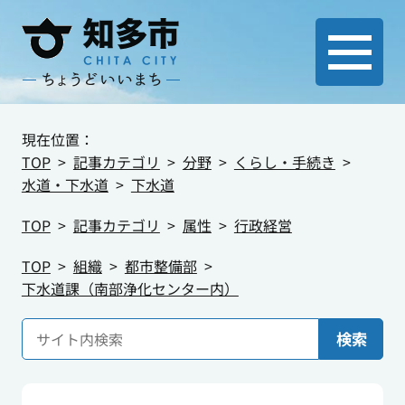
現在位置：
TOP
記事カテゴリ
分野
くらし・手続き
水道・下水道
下水道
TOP
記事カテゴリ
属性
行政経営
TOP
組織
都市整備部
下水道課（南部浄化センター内）
検索