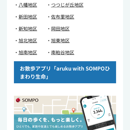
・
八幡地区
・
つつじが丘地区
・
新田地区
・
佐布里地区
・
新知地区
・
岡田地区
・
旭北地区
・
旭東地区
・
旭南地区
・
南粕谷地区
お散歩アプリ「aruku with SOMPOひ
まわり生命」