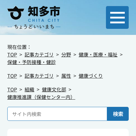
現在位置：
TOP
記事カテゴリ
分野
健康・医療・福祉
保健・予防接種・健診
TOP
記事カテゴリ
属性
健康づくり
TOP
組織
健康文化部
健康推進課（保健センター内）
検索