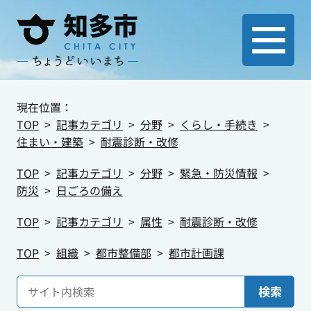
現在位置：
TOP
記事カテゴリ
分野
くらし・手続き
住まい・建築
耐震診断・改修
TOP
記事カテゴリ
分野
緊急・防災情報
防災
日ごろの備え
TOP
記事カテゴリ
属性
耐震診断・改修
TOP
組織
都市整備部
都市計画課
検索