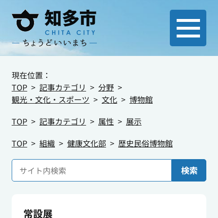
現在位置：
TOP
記事カテゴリ
分野
観光・文化・スポーツ
文化
博物館
TOP
記事カテゴリ
属性
展示
TOP
組織
健康文化部
歴史民俗博物館
検索
常設展