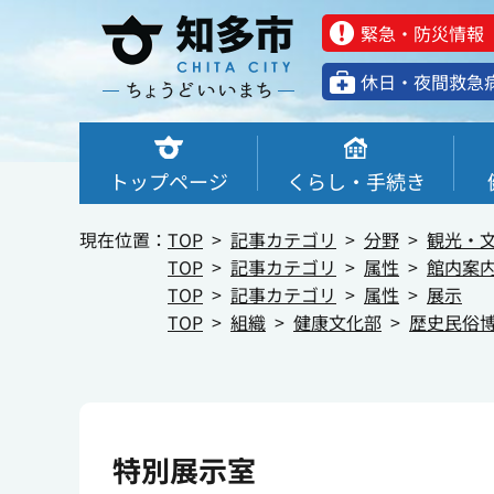
緊急・防災情報
休⽇・夜間救急
トップページ
くらし・手続き
現在位置：
TOP
記事カテゴリ
分野
観光・
TOP
記事カテゴリ
属性
館内案
TOP
記事カテゴリ
属性
展示
TOP
組織
健康文化部
歴史民俗
特別展示室