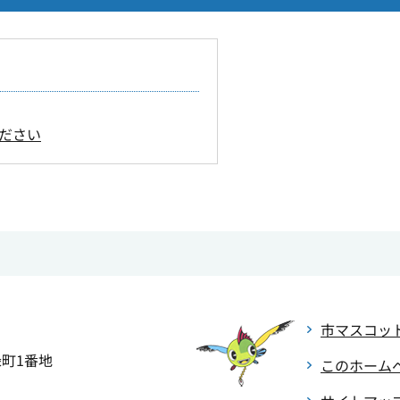
ださい
市マスコッ
緑町1番地
このホーム