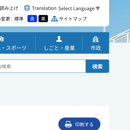
読み上げ
Translation
Select Language
▼
の変更
標準
青
黒
サイトマップ
化・スポーツ
しごと・産業
市政
検索
印刷する