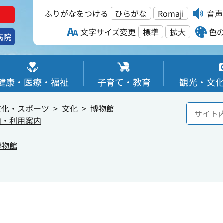
ふりがなをつける
ひらがな
Romaji
音声
文字サイズ変更
標準
拡大
色
病院
健康・医療・福祉
子育て・教育
観光・文
文化・スポーツ
文化
博物館
内・利用案内
博物館