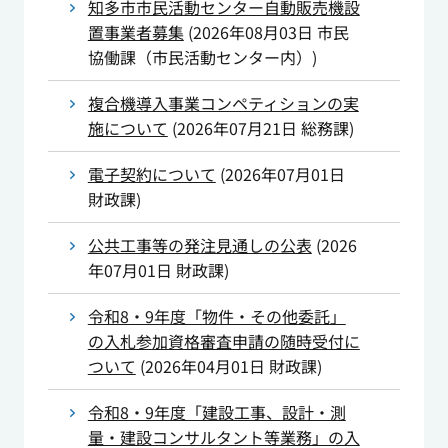
知多市市民活動センター自動販売機設
置事業者募集
(
2026年08月03日
市民
協働課（市民活動センター内）
)
複合機導入事業コンペティションの実
施について
(
2026年07月21日
総務課
)
電子契約について
(
2026年07月01日
財政課
)
公共工事等の発注見通しの公表
(
2026
年07月01日
財政課
)
令和8・9年度「物件・その他委託」
の入札参加資格審査申請の随時受付に
ついて
(
2026年04月01日
財政課
)
令和8・9年度「建設工事、設計・測
量・建設コンサルタント等業務」の入