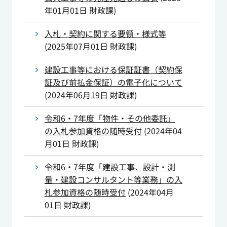
年01月01日
財政課
)
入札・契約に関する要領・様式等
(
2025年07月01日
財政課
)
建設工事等における保証証書（契約保
証及び前払金保証）の電子化について
(
2024年06月19日
財政課
)
令和6・7年度「物件・その他委託」
の入札参加資格の随時受付
(
2024年04
月01日
財政課
)
令和6・7年度「建設工事、設計・測
量・建設コンサルタント等業務」の入
札参加資格の随時受付
(
2024年04月
01日
財政課
)