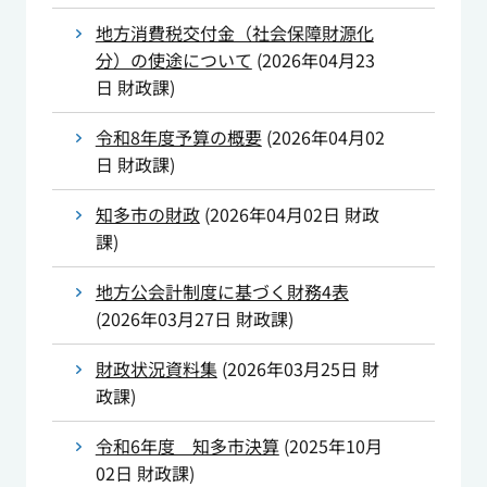
地方消費税交付金（社会保障財源化
分）の使途について
(
2026年04月23
日
財政課
)
令和8年度予算の概要
(
2026年04月02
日
財政課
)
知多市の財政
(
2026年04月02日
財政
課
)
地方公会計制度に基づく財務4表
(
2026年03月27日
財政課
)
財政状況資料集
(
2026年03月25日
財
政課
)
令和6年度 知多市決算
(
2025年10月
02日
財政課
)