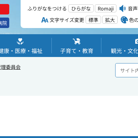
ふりがなをつける
ひらがな
Romaji
音声
文字サイズ変更
標準
拡大
色
病院
健康・医療・福祉
子育て・教育
観光・文
管理委員会