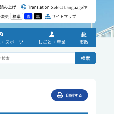
読み上げ
Translation
Select Language
▼
の変更
標準
青
黒
サイトマップ
化・スポーツ
しごと・産業
市政
検索
印刷する