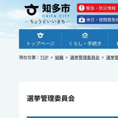
緊急・防災情報
休⽇・夜間救急
トップページ
くらし・手続き
現在位置：
TOP
組織
選挙管理委員会
選挙
選挙管理委員会