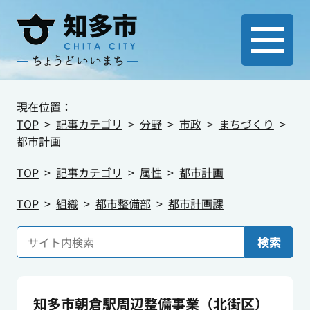
現在位置：
TOP
記事カテゴリ
分野
市政
まちづくり
都市計画
TOP
記事カテゴリ
属性
都市計画
TOP
組織
都市整備部
都市計画課
検索
知多市朝倉駅周辺整備事業（北街区）