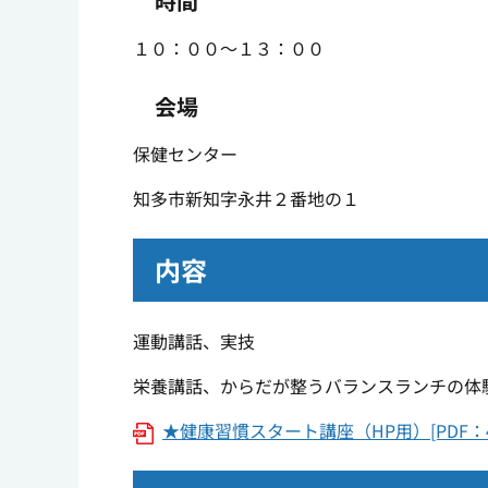
時間
１０：００～１３：００
会場
保健センター
知多市新知字永井２番地の１
内容
運動講話、実技
栄養講話、からだが整うバランスランチの体
★健康習慣スタート講座（HP用）[PDF：40