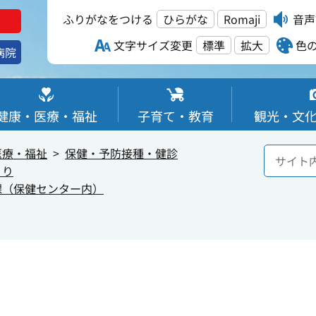
ふりがなをつける
ひらがな
Romaji
音声
文字サイズ変更
標準
拡大
色
病院
健康・医療・福祉
子育て・教育
観光・文
医療・福祉
保健・予防接種・健診
くり
課（保健センター内）