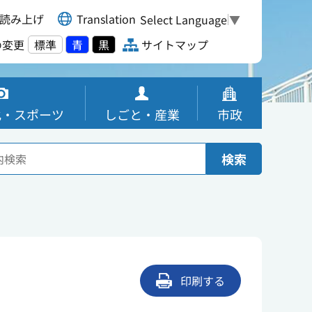
読み上げ
Translation
Select Language
▼
の変更
標準
青
黒
サイトマップ
化・スポーツ
しごと・産業
市政
検索
印刷する