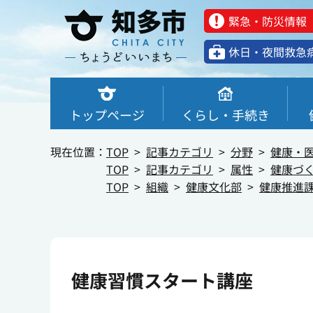
緊急・防災情報
休⽇・夜間救急
トップページ
くらし・手続き
現在位置：
TOP
記事カテゴリ
分野
健康・
TOP
記事カテゴリ
属性
健康づ
TOP
組織
健康文化部
健康推進
健康習慣スタート講座