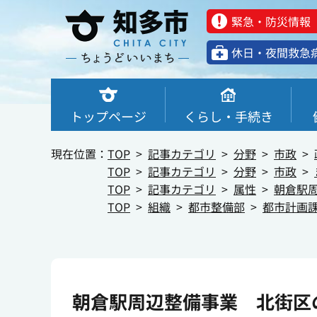
緊急・防災情報
休⽇・夜間救急
トップページ
くらし・手続き
現在位置：
TOP
記事カテゴリ
分野
市政
TOP
記事カテゴリ
分野
市政
TOP
記事カテゴリ
属性
朝倉駅
TOP
組織
都市整備部
都市計画
朝倉駅周辺整備事業 北街区