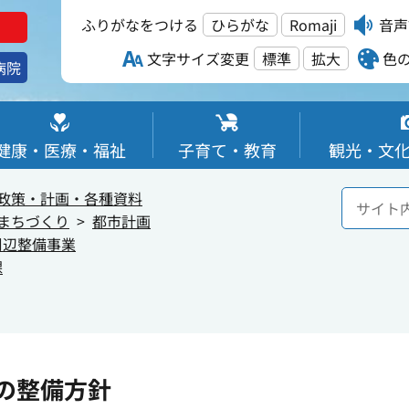
ふりがなをつける
ひらがな
Romaji
音声
文字サイズ変更
標準
拡大
色
病院
健康・医療・福祉
子育て・教育
観光・文
政策・計画・各種資料
まちづくり
都市計画
周辺整備事業
課
の整備方針