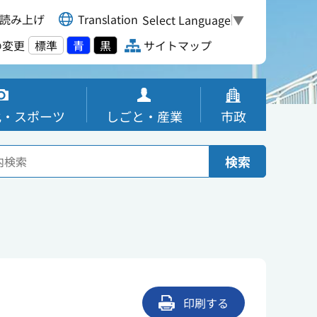
読み上げ
Translation
Select Language
▼
の変更
標準
青
黒
サイトマップ
化・スポーツ
しごと・産業
市政
検索
印刷する