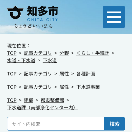
現在位置：
TOP
記事カテゴリ
分野
くらし・手続き
水道・下水道
下水道
TOP
記事カテゴリ
属性
各種計画
TOP
記事カテゴリ
属性
下水道事業
TOP
組織
都市整備部
下水道課（南部浄化センター内）
検索