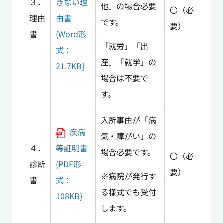
３．
きない理
他」の場合必要
〇（必
理由
由書
です。
要）
書
(Word形
「就労」「出
式：
産」「就学」の
21.7KB]
場合は不要で
す。
入所事由が「病
疾病
気・障がい」の
４．
等証明書
場合必要です。
〇（必
診断
(PDF形
要）
※病院が発行す
書
式：
る様式でも受付
108KB)
します。