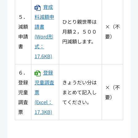
育成
５．
料減額申
ひとり親世帯は
減額
請書
×（不
月額２，５００
申請
(Word形
要）
円減額します。
書
式：
17.6KB)
６．
登録
登録
児童調査
きょうだい分は
×（不
児童
票
まとめて記入し
要）
調査
(Excel：
てください。
票
17.3KB)