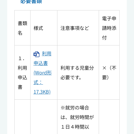
必要書類
電子申
書類
様式
注意事項など
請時添
名
付
利用
１．
申込書
利用
利用する児童分
×（不
(Word形
申込
必要です。
要）
式：
書
17.3KB)
※就労の場合
は、就労時間が
１日４時間以