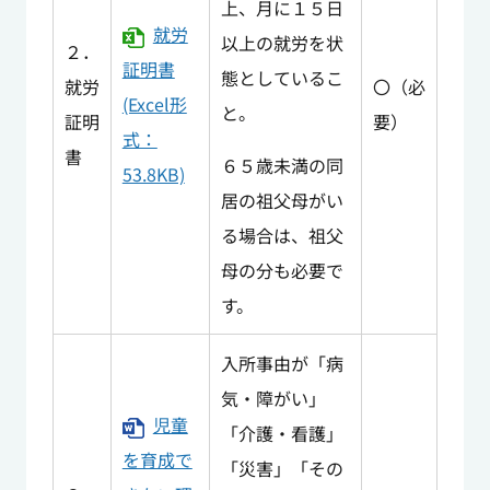
上、月に１５日
就労
以上の就労を状
２．
証明書
態としているこ
就労
〇（必
(Excel形
と。
証明
要）
式：
書
６５歳未満の同
53.8KB)
居の祖父母がい
る場合は、祖父
母の分も必要で
す。
入所事由が「病
気・障がい」
児童
「介護・看護」
を育成で
「災害」「その