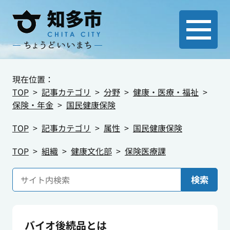
現在位置：
TOP
記事カテゴリ
分野
健康・医療・福祉
保険・年金
国民健康保険
TOP
記事カテゴリ
属性
国民健康保険
TOP
組織
健康文化部
保険医療課
検索
バイオ後続品とは