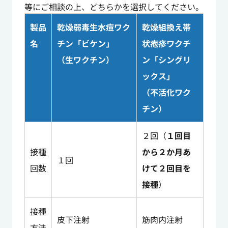
等にご相談の上、どちらかを選択してください。
製品
乾燥弱毒生水痘ワク
乾燥組換え帯
名
チン「ビケン」
状疱疹ワクチ
（生ワクチン）
ン「シングリ
ックス」
（不活化ワク
チン）
２回（
１回目
接種
から２か月あ
１回
回数
けて２回目を
接種
）
接種
皮下注射
筋肉内注射
方法