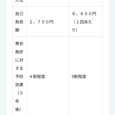
自己
６，６００円
負担
２，７００円
（１回あた
額
り）
帯状
疱疹
に対
する
予防
４割程度
9割程度
効果
（５
年
後）