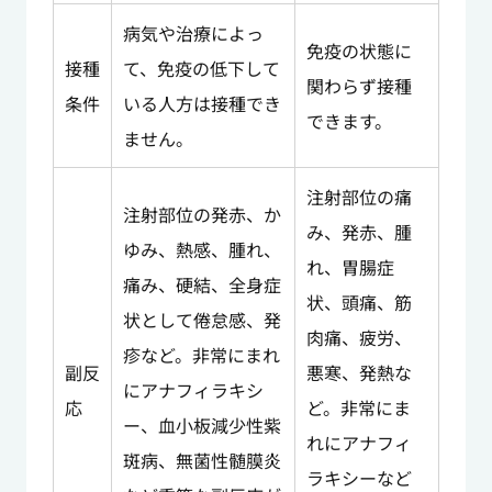
病気や治療によっ
免疫の状態に
接種
て、免疫の低下して
関わらず接種
条件
いる人方は接種でき
できます。
ません。
注射部位の痛
注射部位の発赤、か
み、発赤、腫
ゆみ、熱感、腫れ、
れ、胃腸症
痛み、硬結、全身症
状、頭痛、筋
状として倦怠感、発
肉痛、疲労、
疹など。非常にまれ
副反
悪寒、発熱な
にアナフィラキシ
応
ど。非常にま
ー、血小板減少性紫
れにアナフィ
斑病、無菌性髄膜炎
ラキシーなど