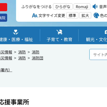
ふりがなをつける
ひらがな
Romaji
音声
文字サイズ変更
標準
拡大
色
病院
健康・医療・福祉
子育て・教育
観光・文
防災情報
消防
消防
防災情報
消防
消防団
防署内）
応援事業所