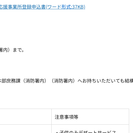
応援事業所登録申込書(ワード
形式:
37KB)
署内）まで。
本部庶務課（消防署内）（消防署内）へお持ちいただいても結
注意事項等
み
・子供のみデザートサービス