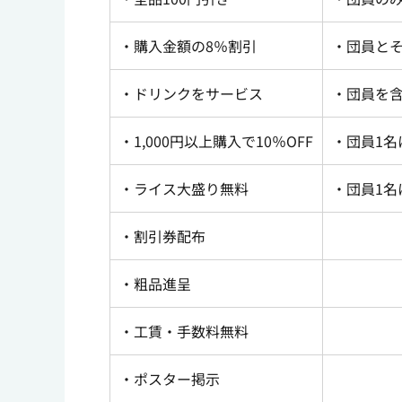
・購入金額の
8
％割引
・団員と
・ドリンクをサービス
・団員を
・1,000
円以上購入で
10
％
OFF
・団員
1
名
・ライス大盛り無料
・団員
1
名
・割引券配布
・粗品進呈
・工賃・手数料無料
・ポスター掲示