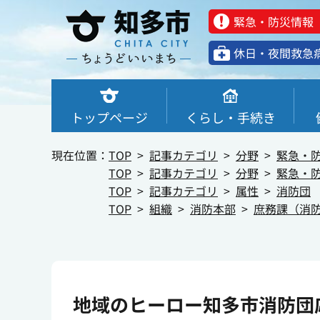
緊急・防災情報
休⽇・夜間救急
トップページ
くらし・手続き
現在位置：
TOP
記事カテゴリ
分野
緊急・
TOP
記事カテゴリ
分野
緊急・
TOP
記事カテゴリ
属性
消防団
TOP
組織
消防本部
庶務課（消
地域のヒーロー知多市消防団