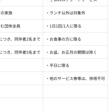
その家族
・ランチ以外は対象外
含む団体全員
・1
日
1
回
/1
人に限る
につき、同伴者
2
名まで
・お食事の方に限る
につき、同伴者
5
名まで
・お盆、お正月の期間は除く
・平日に限る
・他のサービス券等は、併用不可