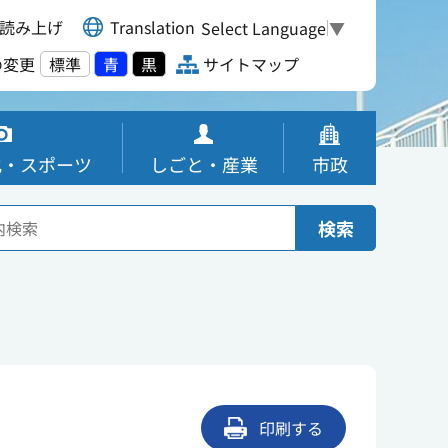
読み上げ
Translation
Select Language
▼
の変更
標準
青
黒
サイトマップ
化・スポーツ
しごと・産業
市政
検索
印刷する