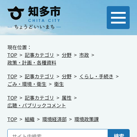
現在位置：
TOP
記事カテゴリ
分野
市政
政策・計画・各種資料
TOP
記事カテゴリ
分野
くらし・手続き
ごみ・環境・衛生
衛生
TOP
記事カテゴリ
属性
広聴・パブリックコメント
TOP
組織
環境経済部
環境政策課
検索