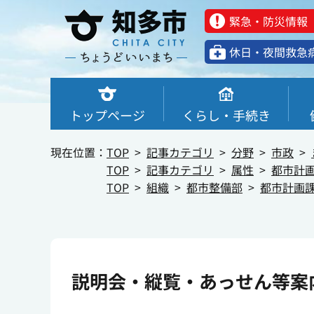
緊急・防災情報
休⽇・夜間救急
トップページ
くらし・手続き
現在位置：
TOP
記事カテゴリ
分野
市政
TOP
記事カテゴリ
属性
都市計
TOP
組織
都市整備部
都市計画
説明会・縦覧・あっせん等案