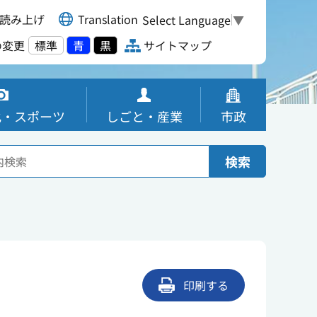
読み上げ
Translation
Select Language
▼
の変更
標準
青
黒
サイトマップ
化・スポーツ
しごと・産業
市政
検索
印刷する