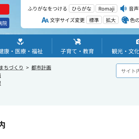
ふりがなをつける
ひらがな
Romaji
音声
文字サイズ変更
標準
拡大
色
病院
健康・医療・福祉
子育て・教育
観光・文
まちづくり
都市計画
画
課
内