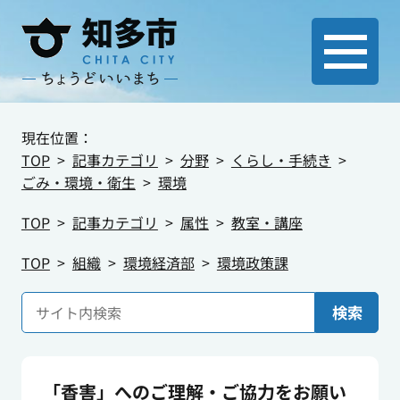
現在位置：
TOP
記事カテゴリ
分野
くらし・手続き
ごみ・環境・衛生
環境
TOP
記事カテゴリ
属性
教室・講座
TOP
組織
環境経済部
環境政策課
検索
「香害」へのご理解・ご協力をお願い