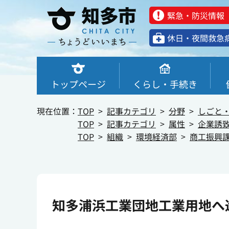
緊急・防災情報
休⽇・夜間救急
トップページ
くらし・手続き
現在位置：
TOP
記事カテゴリ
分野
しごと
TOP
記事カテゴリ
属性
企業誘
TOP
組織
環境経済部
商工振興
知多浦浜工業団地工業用地へ