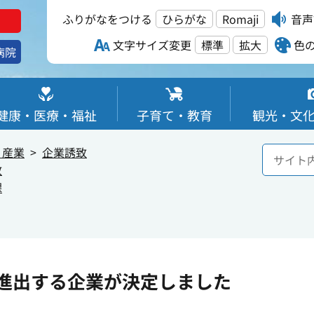
ふりがなをつける
ひらがな
Romaji
音声
文字サイズ変更
標準
拡大
色
病院
健康・医療・福祉
子育て・教育
観光・文
・産業
企業誘致
致
課
進出する企業が決定しました