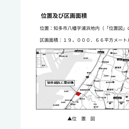
位置及び区画面積
位置：知多市八幡字浦浜地内（「位置図」
区画面積：１９，０００．６６平方メート
▲位 置 図