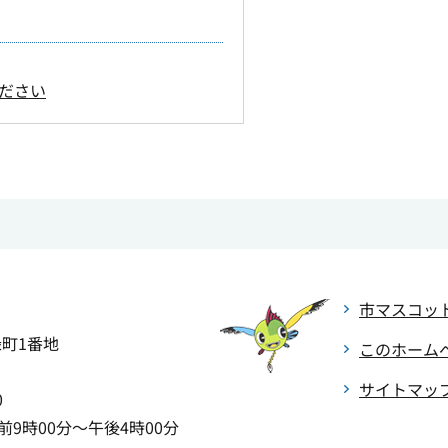
ださい
市マスコッ
緑町1番地
このホーム
サイトマッ
0
9時00分～午後4時00分