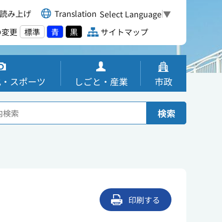
読み上げ
Translation
Select Language
▼
の変更
標準
青
黒
サイトマップ
化・スポーツ
しごと・産業
市政
検索
印刷する