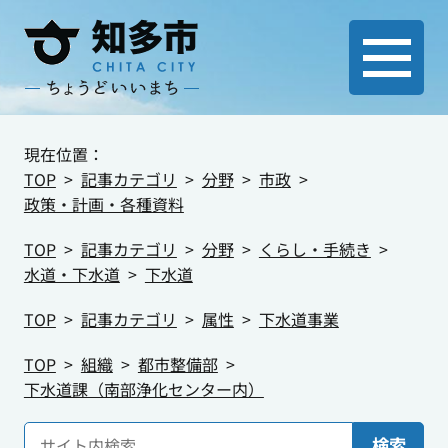
現在位置：
TOP
記事カテゴリ
分野
市政
政策・計画・各種資料
TOP
記事カテゴリ
分野
くらし・手続き
水道・下水道
下水道
TOP
記事カテゴリ
属性
下水道事業
TOP
組織
都市整備部
下水道課（南部浄化センター内）
検索