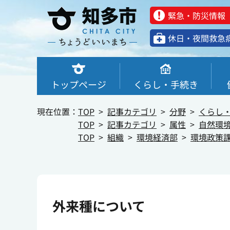
緊急・防災情報
休⽇・夜間救急
トップページ
くらし・手続き
現在位置：
TOP
記事カテゴリ
分野
くらし
TOP
記事カテゴリ
属性
自然環
TOP
組織
環境経済部
環境政策
外来種について