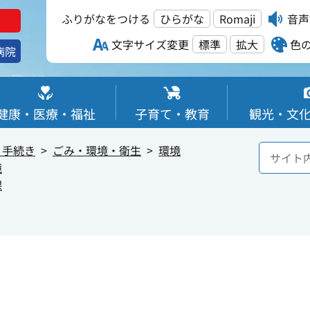
ふりがなをつける
ひらがな
Romaji
音声
文字サイズ変更
標準
拡大
色
病院
健康・医療・福祉
子育て・教育
観光・文
・手続き
ごみ・環境・衛生
環境
境
課