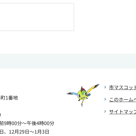
市マスコッ
緑町1番地
このホーム
サイトマッ
0
9時00分～午後4時00分
、12月29日～1月3日