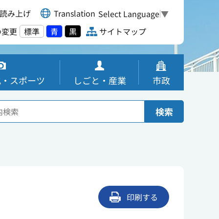
読み上げ
Translation
Select Language
▼
の変更
標準
青
黒
サイトマップ
化・スポーツ
しごと・産業
市政
検索
印刷する