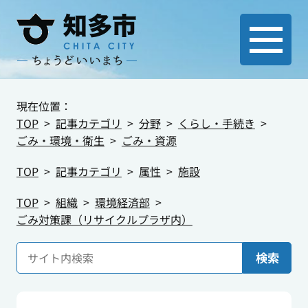
現在位置：
TOP
記事カテゴリ
分野
くらし・手続き
ごみ・環境・衛生
ごみ・資源
TOP
記事カテゴリ
属性
施設
TOP
組織
環境経済部
ごみ対策課（リサイクルプラザ内）
検索