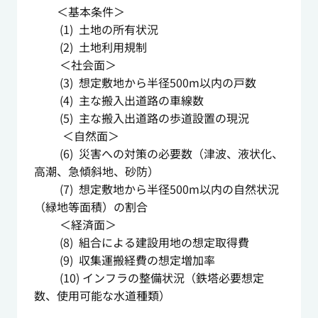
＜基本条件＞
(1) 土地の所有状況
(2) 土地利用規制
＜社会面＞
(3) 想定敷地から半径500m以内の戸数
(4) 主な搬入出道路の車線数
(5) 主な搬入出道路の歩道設置の現況
＜自然面＞
(6) 災害への対策の必要数（津波、液状化、
高潮、急傾斜地、砂防）
(7) 想定敷地から半径500m以内の自然状況
（緑地等面積）の割合
＜経済面＞
(8) 組合による建設用地の想定取得費
(9) 収集運搬経費の想定増加率
(10) インフラの整備状況（鉄塔必要想定
数、使用可能な水道種類）