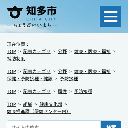
現在位置：
TOP
記事カテゴリ
分野
健康・医療・福祉
補助制度
TOP
記事カテゴリ
分野
健康・医療・福祉
保健・予防接種・健診
予防接種
TOP
記事カテゴリ
属性
予防接種
TOP
組織
健康文化部
健康推進課（保健センター内）
検索