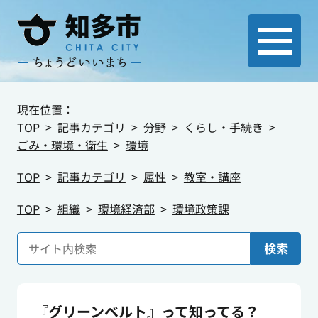
現在位置：
TOP
記事カテゴリ
分野
くらし・手続き
ごみ・環境・衛生
環境
TOP
記事カテゴリ
属性
教室・講座
TOP
組織
環境経済部
環境政策課
検索
『グリーンベルト』って知ってる？