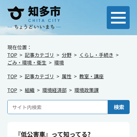
現在位置：
TOP
記事カテゴリ
分野
くらし・手続き
ごみ・環境・衛生
環境
TOP
記事カテゴリ
属性
教室・講座
TOP
組織
環境経済部
環境政策課
検索
『低公害車』って知ってる?