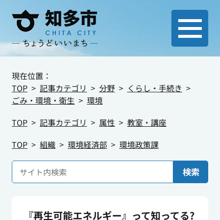
現在位置：
TOP
記事カテゴリ
分野
くらし・手続き
ごみ・環境・衛生
環境
TOP
記事カテゴリ
属性
教室・講座
TOP
組織
環境経済部
環境政策課
検索
『再生可能エネルギー』って知ってる?