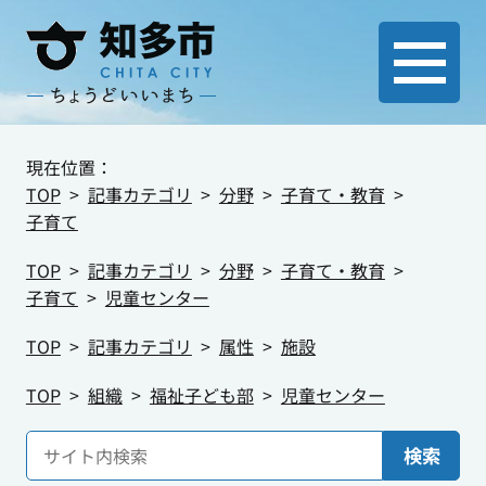
現在位置：
TOP
記事カテゴリ
分野
子育て・教育
子育て
TOP
記事カテゴリ
分野
子育て・教育
子育て
児童センター
TOP
記事カテゴリ
属性
施設
TOP
組織
福祉子ども部
児童センター
検索