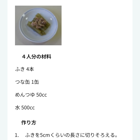
４人分の材料
ふき 4本
つな缶 1缶
めんつゆ 50cc
水 500cc
作り方
ふきを5cmくらいの長さに切りそろえる。