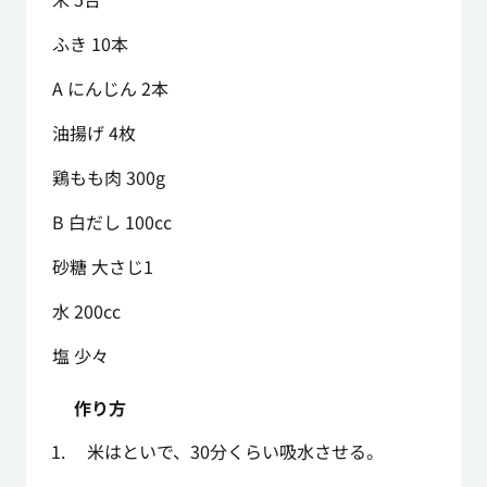
ふき 10本
A にんじん 2本
油揚げ 4枚
鶏もも肉 300g
B 白だし 100cc
砂糖 大さじ1
水 200cc
塩 少々
作り方
米はといで、30分くらい吸水させる。