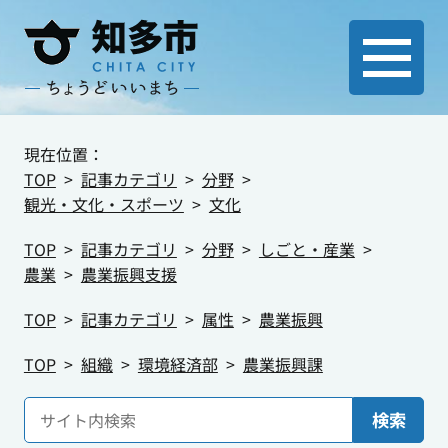
現在位置：
TOP
記事カテゴリ
分野
観光・文化・スポーツ
文化
TOP
記事カテゴリ
分野
しごと・産業
農業
農業振興支援
TOP
記事カテゴリ
属性
農業振興
TOP
組織
環境経済部
農業振興課
検索