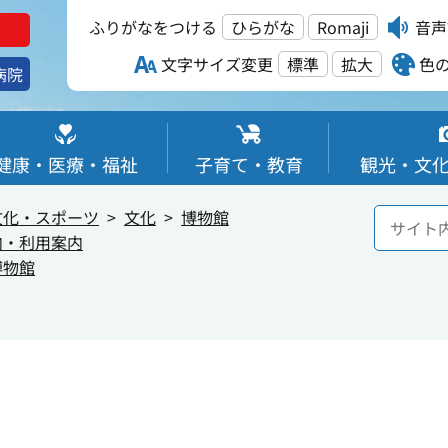
ふりがなをつける
ひらがな
Romaji
音声
文字サイズ変更
標準
拡大
色
病院
健康・医療・福祉
子育て・教育
観光・文
文化・スポーツ
文化
博物館
内・利用案内
博物館