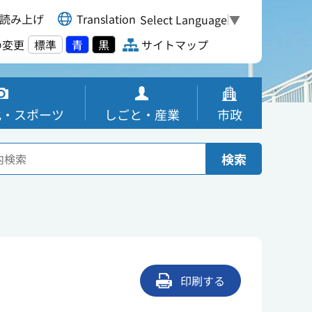
読み上げ
Translation
Select Language
▼
の変更
標準
青
黒
サイトマップ
化・スポーツ
しごと・産業
市政
検索
印刷する