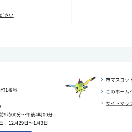
ださい
市マスコッ
緑町1番地
このホーム
サイトマッ
0
9時00分～午後4時00分
、12月29日～1月3日