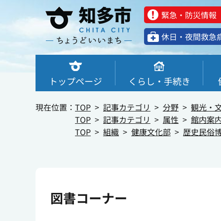
緊急・防災情報
休⽇・夜間救急
トップページ
くらし・手続き
現在位置：
TOP
記事カテゴリ
分野
観光・
TOP
記事カテゴリ
属性
館内案
TOP
組織
健康文化部
歴史民俗
図書コーナー