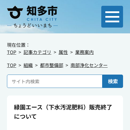
現在位置：
TOP
記事カテゴリ
属性
業務案内
TOP
組織
都市整備部
南部浄化センター
検索
緑園エース（下水汚泥肥料）販売終了
について