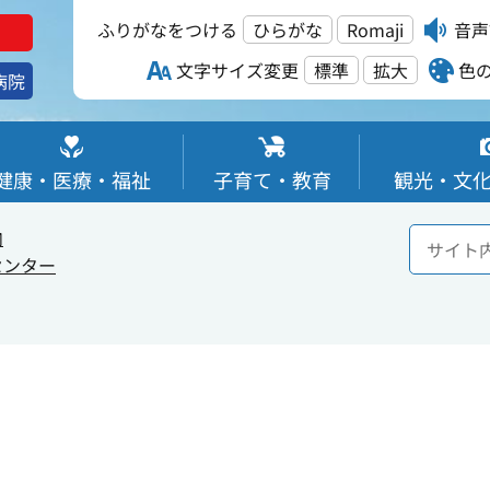
ふりがなをつける
ひらがな
Romaji
音声
文字サイズ変更
標準
拡大
色
病院
健康・医療・福祉
子育て・教育
観光・文
内
センター