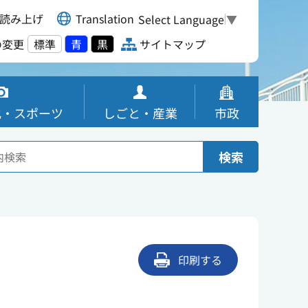
読み上げ
Translation
Select Language
▼
の変更
標準
青
黒
サイトマップ
化・スポーツ
しごと・産業
市政
検索
印刷する