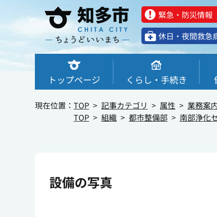
緊急・防災情報
休⽇・夜間救急
トップページ
くらし・手続き
現在位置：
TOP
記事カテゴリ
属性
業務案
TOP
組織
都市整備部
南部浄化
設備の写真