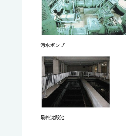
汚水ポンプ
最終沈殿池