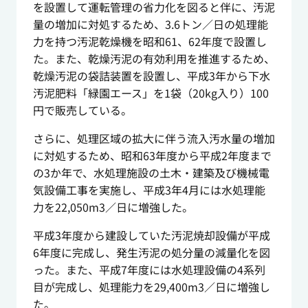
を設置して運転管理の省力化を図ると伴に、汚泥
量の増加に対処するため、3.6トン／日の処理能
力を持つ汚泥乾燥機を昭和61、62年度で設置し
た。また、乾燥汚泥の有効利用を推進するため、
乾燥汚泥の袋詰装置を設置し、平成3年から下水
汚泥肥料「緑園エース」を1袋（20kg入り）100
円で販売している。
さらに、処理区域の拡大に伴う流入汚水量の増加
に対処するため、昭和63年度から平成2年度まで
の3か年で、水処理施設の土木・建築及び機械電
気設備工事を実施し、平成3年4月には水処理能
力を22,050m
3
／日に増強した。
平成3年度から建設していた汚泥焼却設備が平成
6年度に完成し、発生汚泥の処分量の減量化を図
った。また、平成7年度には水処理設備の4系列
目が完成し、処理能力を29,400m
3
／日に増強し
た。