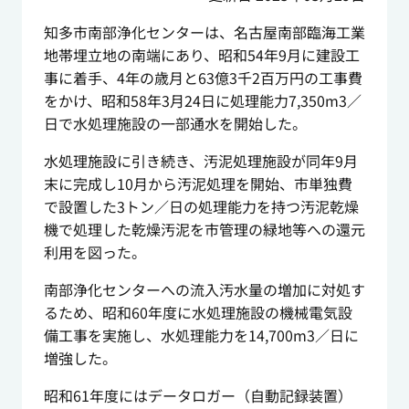
知多市南部浄化センターは、名古屋南部臨海工業
地帯埋立地の南端にあり、昭和54年9月に建設工
事に着手、4年の歳月と63億3千2百万円の工事費
をかけ、昭和58年3月24日に処理能力7,350m
3
／
日で水処理施設の一部通水を開始した。
水処理施設に引き続き、汚泥処理施設が同年9月
末に完成し10月から汚泥処理を開始、市単独費
で設置した3トン／日の処理能力を持つ汚泥乾燥
機で処理した乾燥汚泥を市管理の緑地等への還元
利用を図った。
南部浄化センターへの流入汚水量の増加に対処す
るため、昭和60年度に水処理施設の機械電気設
備工事を実施し、水処理能力を14,700m
3
／日に
増強した。
昭和61年度にはデータロガー（自動記録装置）