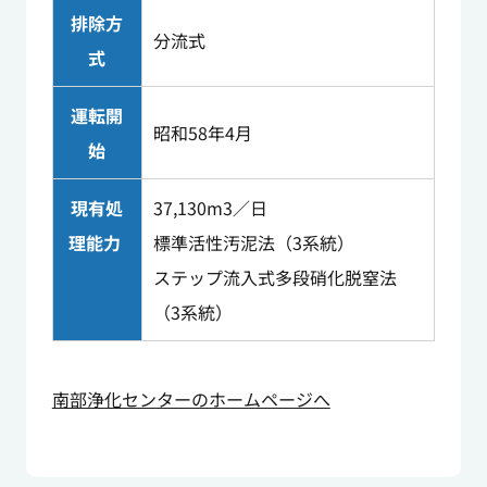
排除方
分流式
式
運転開
昭和58年4月
始
現有処
37,130m
3／日
理能力
標準活性汚泥法（3系統）
ステップ流入式多段硝化脱窒法
（3系統）
南部浄化センターのホームページへ