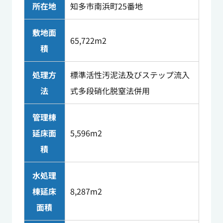
所在地
知多市南浜町25番地
敷地面
65,722m
2
積
処理方
標準活性汚泥法及びステップ流入
法
式多段硝化脱窒法併用
管理棟
延床面
5,596m
2
積
水処理
棟延床
8,287m
2
面積