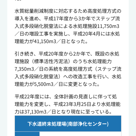
水質総量削減制度に対応するため高度処理方式の
導入を進め、平成17年度から3か年でステップ流
入式多段硝化脱窒法による水処理施設11,750m
3
／日の増設工事を実施し、平成20年4月には水処
理能力が41,150m
3
／日となった。
引き続き、平成20年度から2か年で、既設の水処
理施設（標準活性汚泥法）のうち水処理能力
7,350m
3
／日の系統を高度処理方式（ステップ流
入式多段硝化脱窒法）への改造工事を行い、水処
理能力が5,500m
3
／日に変更となった。
平成22年度には、全体計画の見直しに伴って処
理能力を変更し、平成23年3月25日より水処理能
力は37,130m
3
／日となり現在に至っている。
下水道終末処理場(南部浄化センター)