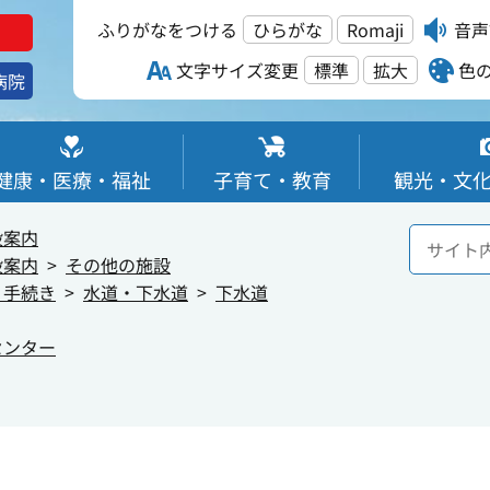
ふりがなをつける
ひらがな
Romaji
音声
文字サイズ変更
標準
拡大
色
病院
健康・医療・福祉
子育て・教育
観光・文
設案内
設案内
その他の施設
・手続き
水道・下水道
下水道
センター