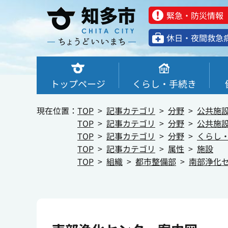
緊急・防災情報
休⽇・夜間救急
トップページ
くらし・手続き
現在位置：
TOP
記事カテゴリ
分野
公共施
TOP
記事カテゴリ
分野
公共施
TOP
記事カテゴリ
分野
くらし
TOP
記事カテゴリ
属性
施設
TOP
組織
都市整備部
南部浄化