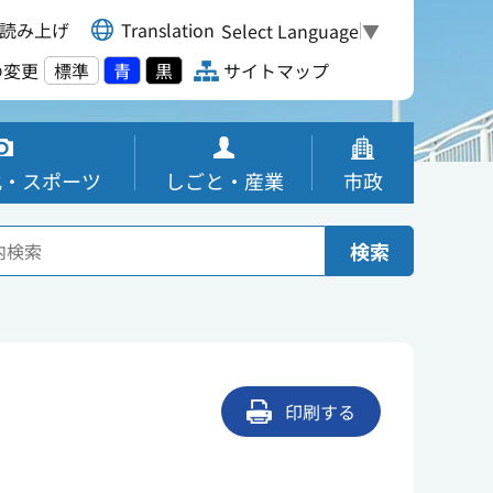
読み上げ
Translation
Select Language
▼
の変更
標準
青
黒
サイトマップ
化・スポーツ
しごと・産業
市政
検索
印刷する