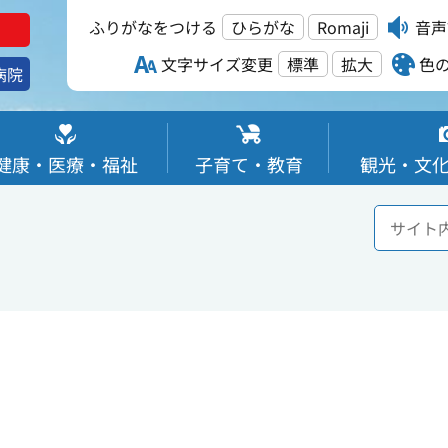
ふりがなをつける
ひらがな
Romaji
音声
文字サイズ変更
標準
拡大
色
病院
健康・医療・福祉
子育て・教育
観光・文