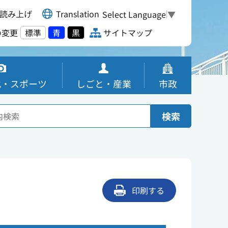
読み上げ
Translation
Select Language
▼
の変更
標準
青
黒
サイトマップ
化・スポーツ
しごと・産業
市政
検索
印刷する