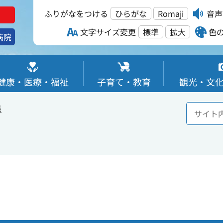
ふりがなをつける
ひらがな
Romaji
音声
文字サイズ変更
標準
拡大
色
病院
健康・医療・福祉
子育て・教育
観光・文
集