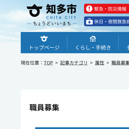
緊急・防災情報
休⽇・夜間救急
トップページ
くらし・手続き
現在位置：
TOP
記事カテゴリ
属性
職員募
職員募集