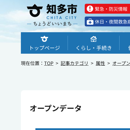
緊急・防災情報
休⽇・夜間救急
トップページ
くらし・手続き
現在位置：
TOP
記事カテゴリ
属性
オープ
オープンデータ