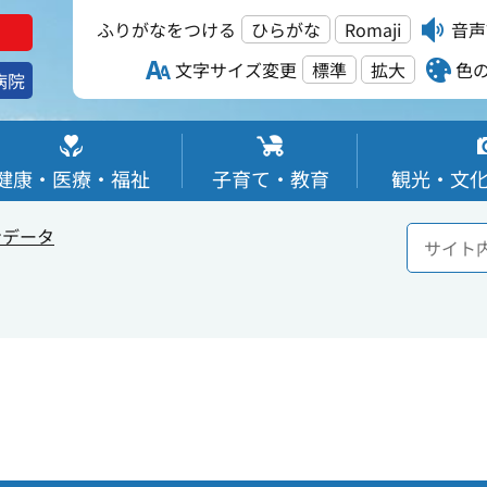
ふりがなをつける
ひらがな
Romaji
音声
文字サイズ変更
標準
拡大
色
病院
健康・医療・福祉
子育て・教育
観光・文
ンデータ