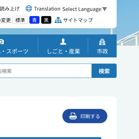
読み上げ
Translation
Select Language
▼
の変更
標準
青
黒
サイトマップ
化・スポーツ
しごと・産業
市政
検索
印刷する