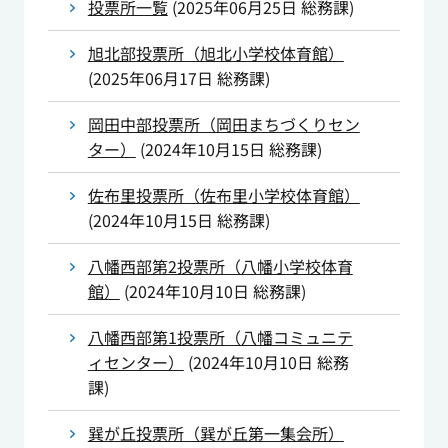
投票所一覧
(
2025年06月25日
総務課
)
旭北部投票所（旭北小学校体育館）
(
2025年06月17日
総務課
)
岡田中部投票所（岡田まちづくりセン
ター）
(
2024年10月15日
総務課
)
佐布里投票所（佐布里小学校体育館）
(
2024年10月15日
総務課
)
八幡西部第2投票所（八幡小学校体育
館）
(
2024年10月10日
総務課
)
八幡西部第1投票所（八幡コミュニテ
ィセンター）
(
2024年10月10日
総務
課
)
巽が丘投票所（巽が丘第一集会所）