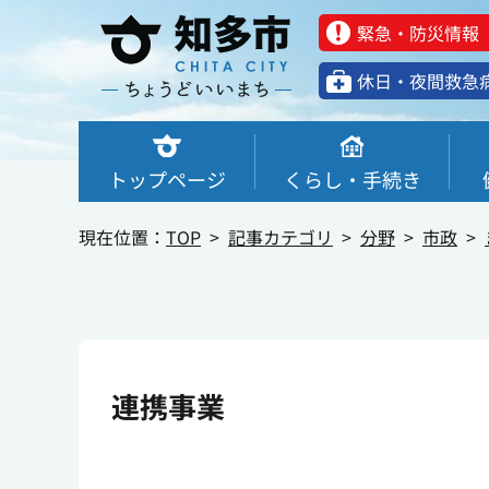
緊急・防災情報
休⽇・夜間救急
トップページ
くらし・手続き
現在位置：
TOP
記事カテゴリ
分野
市政
連携事業