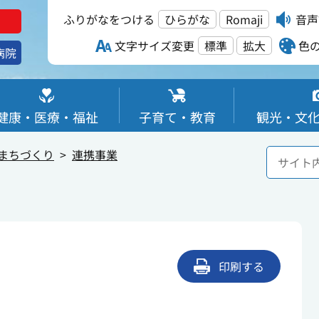
ふりがなをつける
ひらがな
Romaji
音声
文字サイズ変更
標準
拡大
色
病院
健康・医療・福祉
子育て・教育
観光・文
まちづくり
連携事業
印刷する