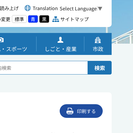
読み上げ
Translation
Select Language
▼
の変更
標準
青
黒
サイトマップ
化・スポーツ
しごと・産業
市政
検索
印刷する