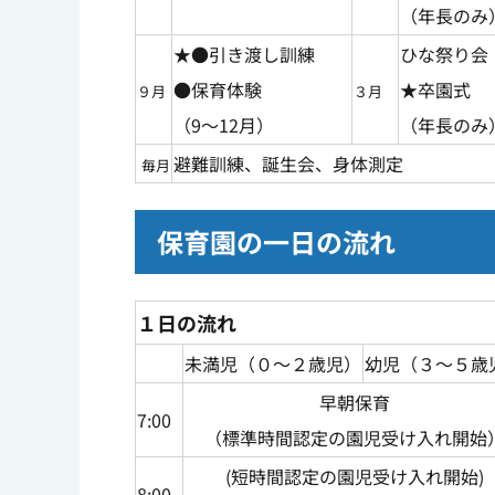
（年長のみ
★●引き渡し訓練
ひな祭り会
●保育体験
★卒園式
９月
３月
（9～12月）
（年長のみ
避難訓練、誕生会、身体測定
毎月
保育園の一日の流れ
１日の流れ
未満児（０～２歳児）
幼児（３～５歳
早朝保育
7:00
（標準時間認定の園児受け入れ開始
(短時間認定の園児受け入れ開始)
8:00