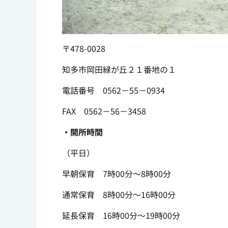
〒478-0028
知多市岡田緑が丘２１番地の１
電話番号 0562－55－0934
FAX 0562－56－3458
・開所時間
（平日）
早朝保育 7時00分～8時00分
通常保育 8時00分～16時00分
延長保育 16時00分～19時00分