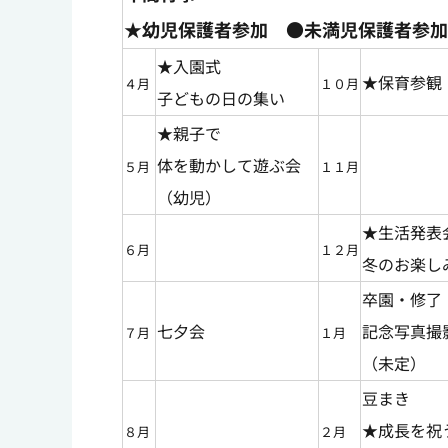
★幼児保護者参加 ●未満児保護者参加
★入園式
★保育参観
４月
１０月
子どもの日の集い
★親子で
体を動かして遊ぶ会
５月
１１月
（幼児）
★生活発表
６月
１２月
冬のお楽し
卒園・修了
七夕会
記念写真撮
７月
１月
（未定）
豆まき
★成長を祝
８月
２月