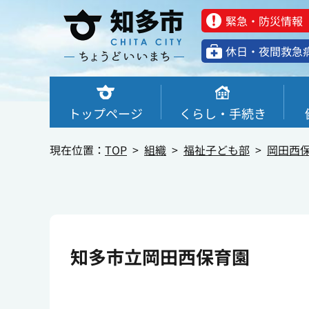
緊急・防災情報
休⽇・夜間救急
トップページ
くらし・手続き
現在位置：
TOP
組織
福祉子ども部
岡田西
知多市立岡田西保育園