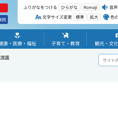
ふりがなをつける
ひらがな
Romaji
音声
文字サイズ変更
標準
拡大
色
病院
健康・医療・福祉
子育て・教育
観光・文
保育園