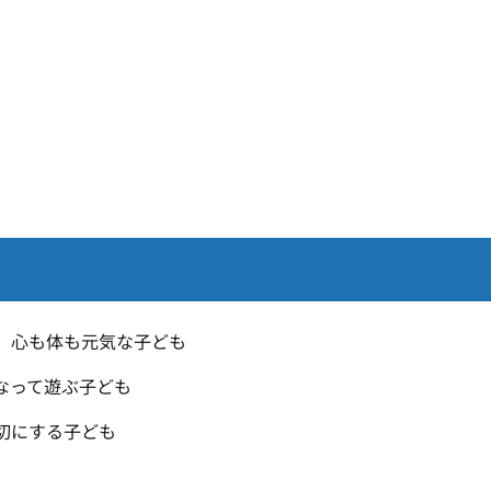
、心も体も元気な子ども
なって遊ぶ子ども
切にする子ども