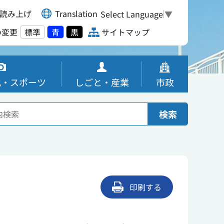
読み上げ
Translation
Select Language
▼
の変更
標準
青
黒
サイトマップ
化・スポーツ
しごと・産業
市政
検索
印刷する