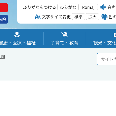
ふりがなをつける
ひらがな
Romaji
音声
文字サイズ変更
標準
拡大
色
病院
健康・医療・福祉
子育て・教育
観光・文
育園