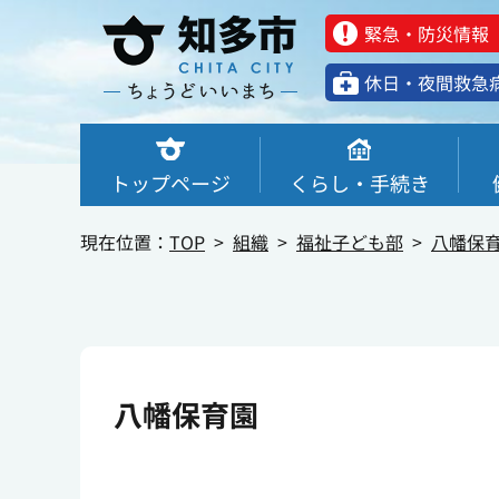
緊急・防災情報
休⽇・夜間救急
トップページ
くらし・手続き
現在位置：
TOP
組織
福祉子ども部
八幡保
八幡保育園