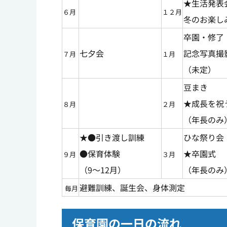
★生活発表
６月
１２月
冬のお楽し
卒園・修了
七夕会
記念写真撮
７月
１月
（未定）
豆まき
★成長を祝
８月
２月
（年長のみ
★●引き渡し訓練
ひな祭り会
●保育体験
★卒園式
９月
３月
（9～12月）
（年長のみ
避難訓練、誕生会、身体測定
毎月
保育園の一日の流れ