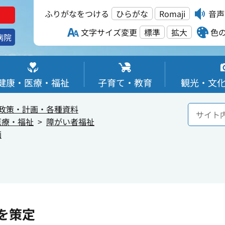
ふりがなをつける
ひらがな
Romaji
音声
文字サイズ変更
標準
拡大
色
病院
健康・医療・福祉
子育て・教育
観光・文
政策・計画・各種資料
医療・福祉
障がい者福祉
画
を策定