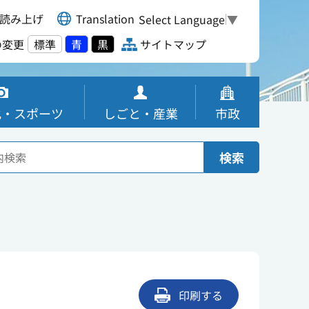
読み上げ
Translation
Select Language
▼
の変更
標準
青
黒
サイトマップ
化・スポーツ
しごと・産業
市政
検索
印刷する