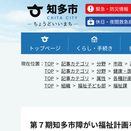
緊急・防災情報
休⽇・夜間救急
トップページ
くらし・手続き
現在位置：
TOP
記事カテゴリ
分野
市政
TOP
記事カテゴリ
分野
健康・
TOP
記事カテゴリ
属性
各種計
TOP
組織
福祉子ども部
福祉課
第７期知多市障がい福祉計画