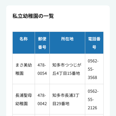
私立幼稚園の一覧
名称
郵便
所在地
電話番
番号
号
0562-
まさ美幼
478-
知多市つつじが
55-
稚園
0054
丘4丁目15番地
3568
0562-
長浦聖母
478-
知多市長浦3丁
55-
幼稚園
0042
目29番地
2126