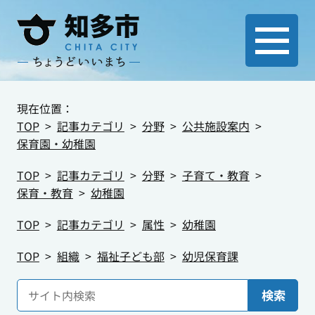
現在位置：
TOP
記事カテゴリ
分野
公共施設案内
保育園・幼稚園
TOP
記事カテゴリ
分野
子育て・教育
保育・教育
幼稚園
TOP
記事カテゴリ
属性
幼稚園
TOP
組織
福祉子ども部
幼児保育課
検索