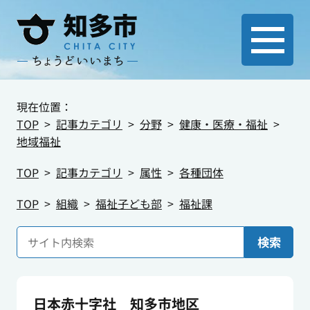
現在位置：
TOP
記事カテゴリ
分野
健康・医療・福祉
地域福祉
TOP
記事カテゴリ
属性
各種団体
TOP
組織
福祉子ども部
福祉課
検索
日本赤十字社 知多市地区