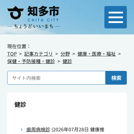
現在位置：
TOP
記事カテゴリ
分野
健康・医療・福祉
保健・予防接種・健診
健診
検索
健診
歯周病検診
(
2026年07月28日
健康推